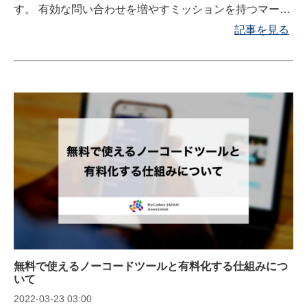
す。 有効な問い合わせを増やすミッションを持つマーケ
ティング部で活用されているノーコードツール、顧客リ
記事を見る
ストを有効に活用しながら受注確立に貢献するための営
業部で活用されているノーコードツールがあります。
無料で使えるノーコードツールと有料化する仕組みにつ
いて
2022-03-23 03:00