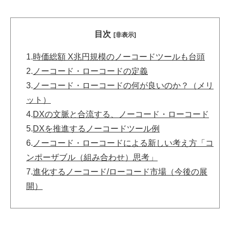
目次
[非表示]
1.
時価総額 X兆円規模のノーコードツールも台頭
2.
ノーコード・ローコードの定義
3.
ノーコード・ローコードの何が良いのか？（メリ
ット）
4.
DXの文脈と合流する、ノーコード・ローコード
5.
DXを推進するノーコードツール例
6.
ノーコード・ローコードによる新しい考え方「コ
ンポーザブル（組み合わせ）思考」
7.
進化するノーコード/ローコード市場（今後の展
開）