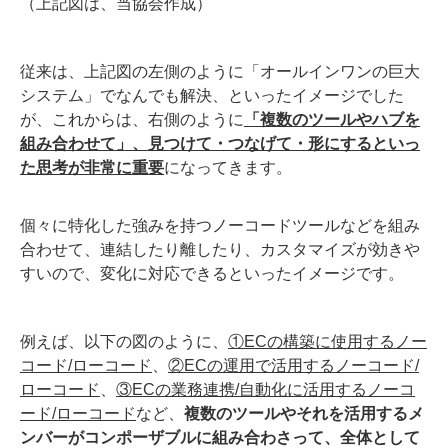
（上記図は、当協会作成）
従来は、上記図の左側のように「オールインワンの巨大
システム」でなんでも解決、といったイメージでした
が、これからは、右側のように
「複数のツールやハブを
組み合わせて」、見つけて・つなげて・形にするといっ
た思考が非常に重要
になってきます。
個々に特化した強みを持つノーコードツールなどを組み
合わせて、連結したり離したり、カスタマイズが効きや
すいので、変化に対応できるといったイメージです。
例えば、以下の図のように、
①ECの構築に使用するノー
コード/ローコード
、
②ECの運用で活用するノーコード/
ローコード
、
③ECの業務連携/自動化に活用するノーコ
ード/ローコード
など、
複数のツールやそれを活用するメ
ンバーがコンポーザブルに組み合わさって、全体として