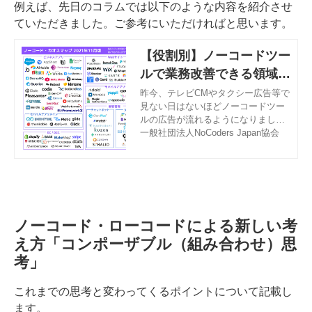
例えば、先日のコラムでは以下のような内容を紹介させ
ていただきました。ご参考にいただければと思います。
【役割別】ノーコードツー
ルで業務改善できる領域8
選 | 一般社団法人NoCode
昨今、テレビCMやタクシー広告等で
見ない日はないほどノーコードツー
rs Japan協会
ルの広告が流れるようになりまし
た。日本国内において大きな注目を
一般社団法人NoCoders Japan協会
集めているノーコードツールです
が、利用すれば目先の業務が便利に
なることはわかるものの、ノーコー
ドツール開発のスピードが凄まじ
く、利用する側の検討をより難しく
してしまっているようにも感じま
ノーコード・ローコードによる新しい考
す。
え方「コンポーザブル（組み合わせ）思
考」
これまでの思考と変わってくるポイントについて記載し
ます。