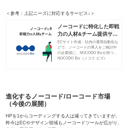
＜参考：上記ニーズに対応するサービス↓＞
ノーコードに特化した即戦
力の人材&チーム提供サー
ビス - NOCODO Biz（ノ
ECサイト作成・社内の運用自動化な
どで、ノーコードの導入をご検討中
コド ビズ）
の企業様に、NOCODO Bizが持つ日
本最大級のノーコードに特化した人
NOCODO Biz（ノコド ビズ）
材データベースから選りすぐりの即
戦力人材・チームをご提供するサー
ビスです。
進化するノーコード/ローコード市場
（今後の展開）
HPを1からコーディングする人は減ってきていますが、
昨今はECやデザイン領域もノーコードツールが広がり、