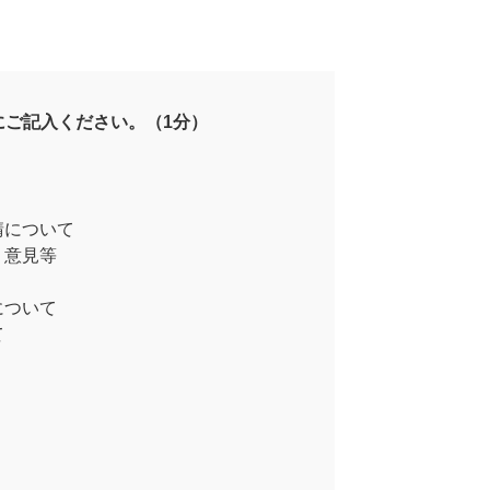
にご記入ください。（1分）
請について
・意見等
について
て