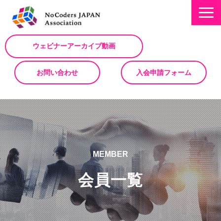
ウェビナーアーカイブ動画
お問い合わせ
入会申請フォーム
ミッション
お知らせ/NEWS
NoCodeサミット
MEMBER
イベント一覧
会員一覧
入会について
No Code サービスを動画で紹介
ノーコードコラム