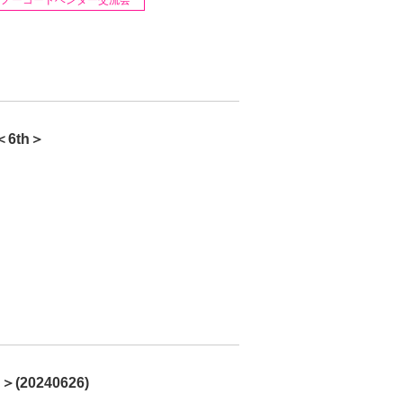
ノーコードベンダー交流会
6th＞
0240626)