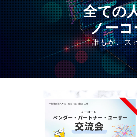
全ての
ノーコ
誰もが、ス