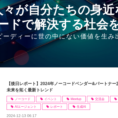
人々が自分たちの身近
ードで解決する社会
ピーディーに世の中にない価値を生み
【後日レポート】2024年ノーコードベンダー&パートナー忘
未来を拓く最新トレンド
ノーコード
イベント
Meetup
交流会
AIエージェント
レポート
生成AI
2024-12-13 06:17