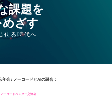
な課題を
をめざす
出せる時代へ
年会 / ノーコードとAIの融合：
ノーコードベンダー交流会