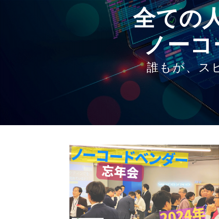
全ての
ノーコ
誰もが、ス