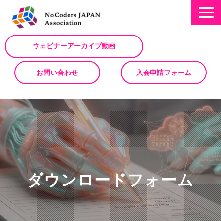
ウェビナーアーカイブ動画
お問い合わせ
入会申請フォーム
ミッション
お知らせ/NEWS
NoCodeサミット
イベント一覧
ダウンロードフォーム
入会について
No Code サービスを動画で紹介
ノーコードコラム