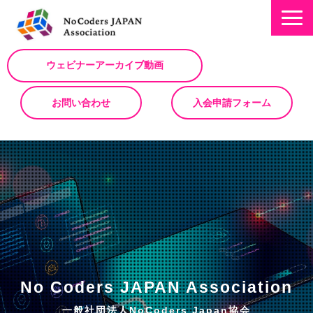
ウェビナーアーカイブ動画
お問い合わせ
入会申請フォーム
ミッション
お知らせ/NEWS
NoCodeサミット
イベント一覧
入会について
No Code サービスを動画で紹介
No Coders JAPAN Association
ノーコードコラム
一般社団法人NoCoders Japan協会