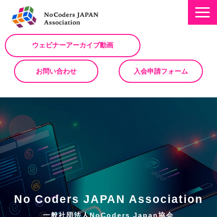
ウェビナーアーカイブ動画
お問い合わせ
入会申請フォーム
ミッション
お知らせ/NEWS
NoCodeサミット
イベント一覧
入会について
No Code サービスを動画で紹介
No Coders JAPAN Association
ノーコードコラム
一般社団法人NoCoders Japan協会