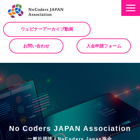
ウェビナーアーカイブ動画
お問い合わせ
入会申請フォーム
ミッション
お知らせ/NEWS
NoCodeサミット
イベント一覧
入会について
No Code サービスを動画で紹介
No Coders JAPAN Association
ノーコードコラム
一般社団法人NoCoders Japan協会