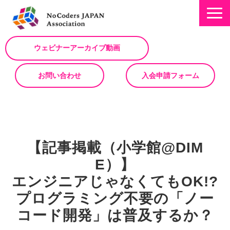
ウェビナーアーカイブ動画
お問い合わせ
入会申請フォーム
ミッション
お知らせ/NEWS
【記事掲載（小学館@DIM
NoCodeサミット
E）】
イベント一覧
エンジニアじゃなくてもOK!?
入会について
プログラミング不要の「ノー
No Code サービスを動画で紹介
コード開発」は普及するか？
ノーコードコラム