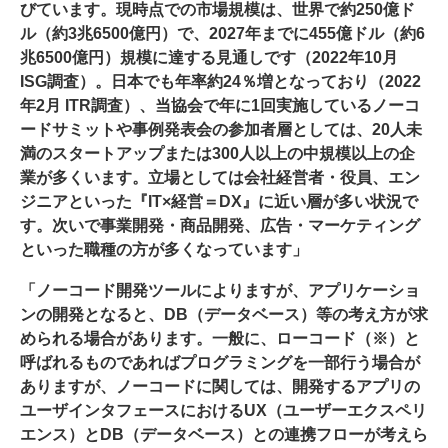
びています。現時点での市場規模は、世界で約250億ド
ル（約3兆6500億円）で、2027年までに455億ドル（約6
兆6500億円）規模に達する見通しです（2022年10月
ISG調査）。日本でも年率約24％増となっており（2022
年2月 ITR調査）、当協会で年に1回実施しているノーコ
ードサミットや事例発表会の参加者層としては、20人未
満のスタートアップまたは300人以上の中規模以上の企
業が多くいます。立場としては会社経営者・役員、エン
ジニアといった『IT×経営＝DX』に近い層が多い状況で
す。次いで事業開発・商品開発、広告・マーケティング
といった職種の方が多くなっています」
「ノーコード開発ツールによりますが、アプリケーショ
ンの開発となると、DB（データベース）等の考え方が求
められる場合があります。一般に、ローコード（※）と
呼ばれるものであればプログラミングを一部行う場合が
ありますが、ノーコードに関しては、開発するアプリの
ユーザインタフェースにおけるUX（ユーザーエクスペリ
エンス）とDB（データベース）との連携フローが考えら