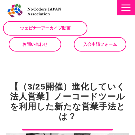
ウェビナーアーカイブ動画
お問い合わせ
入会申請フォーム
ミッション
お知らせ/NEWS
【（3/25開催）進化していく
NoCodeサミット
法人営業】ノーコードツール
イベント一覧
を利用した新たな営業手法と
入会について
は？
No Code サービスを動画で紹介
ノーコードコラム