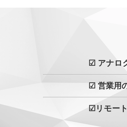
☑ アナ
☑ 営業
☑リモー