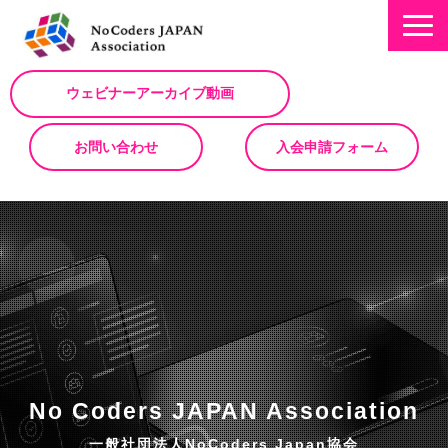
ウェビナーアーカイブ動画
お問い合わせ
入会申請フォーム
ミッション
お知らせ/NEWS
NoCodeサミット
イベント一覧
入会について
No Code サービスを動画で紹介
No Coders JAPAN Association
ノーコードコラム
一般社団法人NoCoders Japan協会