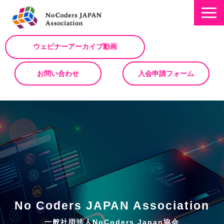
ウェビナーアーカイブ動画
お問い合わせ
入会申請フォーム
ミッション
お知らせ/NEWS
NoCodeサミット
イベント一覧
入会について
No Code サービスを動画で紹介
No Coders JAPAN Association
ノーコードコラム
一般社団法人NoCoders Japan協会