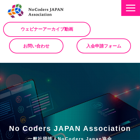
ウェビナーアーカイブ動画
お問い合わせ
入会申請フォーム
ミッション
お知らせ/NEWS
NoCodeサミット
イベント一覧
入会について
No Code サービスを動画で紹介
No Coders JAPAN Association
ノーコードコラム
一般社団法人NoCoders Japan協会