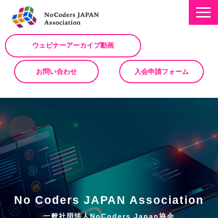
ウェビナーアーカイブ動画
お問い合わせ
入会申請フォーム
ミッション
お知らせ/NEWS
NoCodeサミット
イベント一覧
入会について
No Code サービスを動画で紹介
No Coders JAPAN Association
ノーコードコラム
一般社団法人NoCoders Japan協会