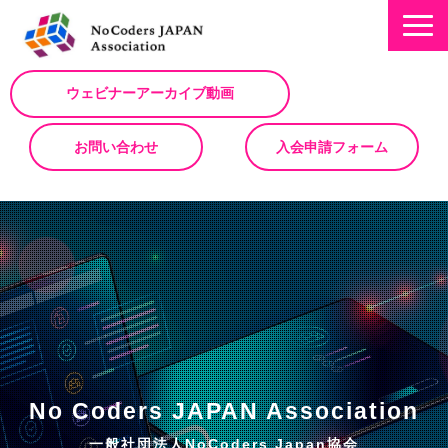
ウェビナーアーカイブ動画
お問い合わせ
入会申請フォーム
ミッション
お知らせ/NEWS
NoCodeサミット
イベント一覧
入会について
No Code サービスを動画で紹介
No Coders JAPAN Association
ノーコードコラム
一般社団法人NoCoders Japan協会