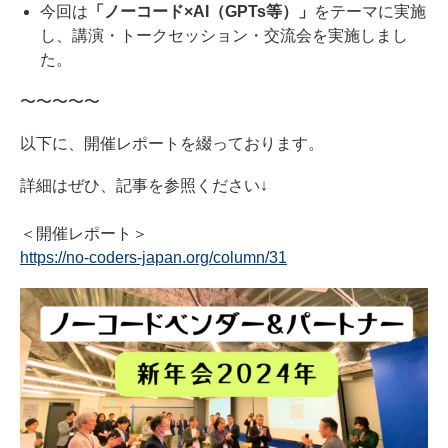
今回は
「ノーコード×AI（GPTs等）
」
をテーマに実施
し、講演・トークセッション・交流会を実施しまし
た。
〜〜〜〜〜
以下に、開催レポートを綴っております。
詳細はぜひ、記事を参照ください↓
＜開催レポート＞
https://no-coders-japan.org/column/31