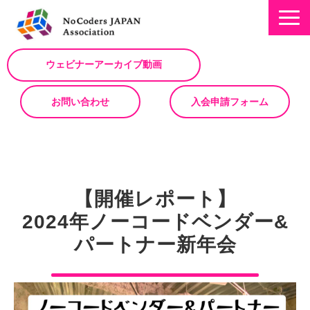
ウェビナーアーカイブ動画
お問い合わせ
入会申請フォーム
ミッション
お知らせ/NEWS
【開催レポート】
NoCodeサミット
2024年ノーコードベンダー&
イベント一覧
パートナー新年会
入会について
No Code サービスを動画で紹介
ノーコードコラム