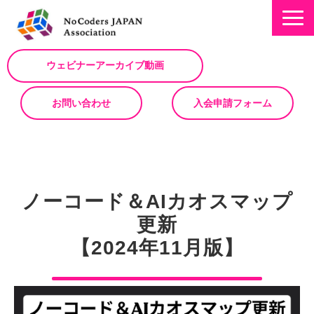
ウェビナーアーカイブ動画
お問い合わせ
入会申請フォーム
ミッション
お知らせ/NEWS
ノーコード＆AIカオスマップ
NoCodeサミット
更新
イベント一覧
【2024年11月版】
入会について
No Code サービスを動画で紹介
ノーコードコラム