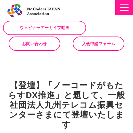
ウェビナーアーカイブ動画
お問い合わせ
入会申請フォーム
ミッション
お知らせ/NEWS
【登壇】「ノーコードがもた
NoCodeサミット
らすDX推進」と題して、一般
イベント一覧
社団法人九州テレコム振興セ
入会について
ンターさまにて登壇いたしま
No Code サービスを動画で紹介
す
ノーコードコラム