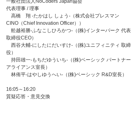
一般社団法人NoCoders Japan協会
代表理事 / 理事
高橋 翔 -たかはし しょう-（株式会社プレスマン
CINO（Chief Innovation Officer））
舩越裕勝-ふなこしひろかつ-（(株)インターパーク 代表
取締役CEO）
西谷大輔-にしたにだいすけ-（(株)ユニフィニティ 取締
役）
持田雄一-もちだゆういち-（(株)ベーシック パートナー
アライアンス室長）
林侑平-はやしゆうへい-（(株)ベーシック R&D室長）
16:05～16:20
質疑応答・意見交換