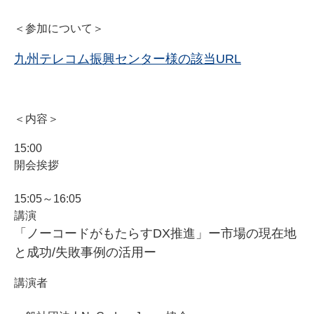
＜参加について＞
九州テレコム振興センター様の該当URL
＜内容＞
15:00
開会挨拶
15:05～16:05
講演
「ノーコードがもたらすDX推進」ー市場の現在地
と成功/失敗事例の活用ー
講演者