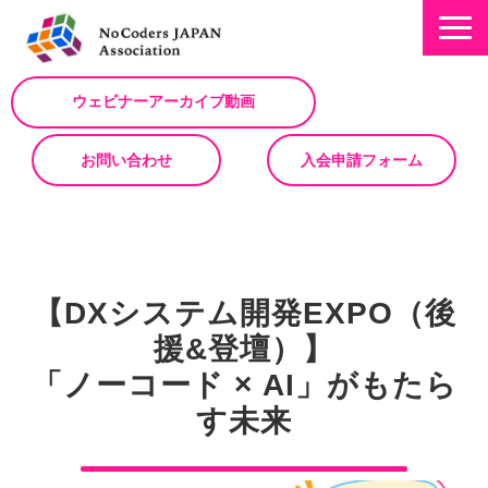
ウェビナーアーカイブ動画
お問い合わせ
入会申請フォーム
ミッション
お知らせ/NEWS
【DXシステム開発EXPO（後
NoCodeサミット
援&登壇）】
イベント一覧
「ノーコード × AI」がもたら
入会について
す未来
No Code サービスを動画で紹介
ノーコードコラム