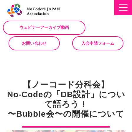
ウェビナーアーカイブ動画
お問い合わせ
入会申請フォーム
ミッション
お知らせ/NEWS
【ノーコード分科会】
NoCodeサミット
No-Codeの「DB設計」につい
イベント一覧
て語ろう！
入会について
〜Bubble会〜の開催について
No Code サービスを動画で紹介
ノーコードコラム