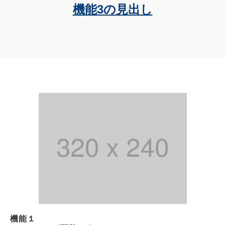
機能3の見出し
機能１