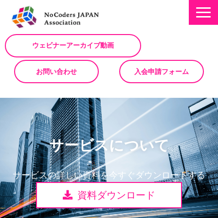
ウェビナーアーカイブ動画
お問い合わせ
入会申請フォーム
ミッション
お知らせ/NEWS
サービスについて
NoCodeサミット
イベント一覧
サービスの詳しい資料を今すぐダウンロードする
入会について
資料ダウンロード
No Code サービスを動画で紹介
ノーコードコラム