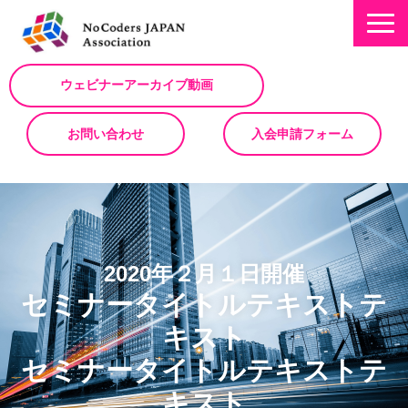
ウェビナーアーカイブ動画
お問い合わせ
入会申請フォーム
ミッション
お知らせ/NEWS
NoCodeサミット
2020年２月１日開催
セミナータイトルテキストテ
イベント一覧
キスト
入会について
セミナータイトルテキストテ
No Code サービスを動画で紹介
キスト
ノーコードコラム