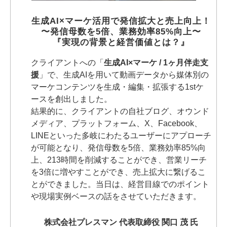
生成AI×マーケ活用で発信拡大と売上向上！
〜発信母数を5倍、業務効率85%向上〜
『実現の背景と経営価値とは？』
クライアントへの「
生成AI×マーケ / 1ヶ月伴走支
援
」で、生成AIを用いて動画データから媒体別の
マーケコンテンツを生成・編集・拡張する1stケ
ースを創出しました。
結果的に、クライアントの自社ブログ、オウンド
メディア、プラットフォーム、X、Facebook、
LINEといった多岐にわたるユーザーにアプローチ
が可能となり、発信母数を5倍、業務効率85%向
上、213時間を削減することができ、営業リーチ
を3倍に増やすことができ、売上拡大に繋げるこ
とができました。当日は、経営目線でのポイント
や現場実例ベースの話をさせていただきます。
株式会社プレスマン 代表取締役 関口 茂 氏