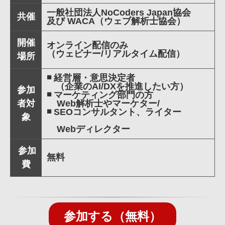
一般社団法人NoCoders Japan協会
共催
及び WACA（ウェブ解析士協会）
開催
オンライン配信のみ
（ウェビナー/リアルタイム配信）
場所
◾️ 経営層・意思決定者
（企業のAI/DXを推進したい方）
参加
◾️ マーケティング部門の方
者対
Web解析士やマーケター/
◾️ SEOコンサルタント、ライター
象
Webディレクター
参加
無料
費
参加する（無料）