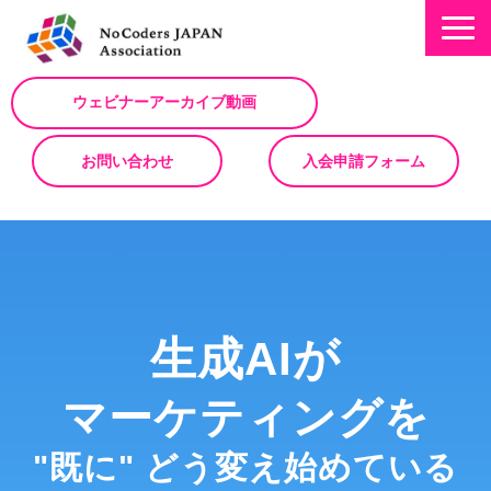
ウェビナーアーカイブ動画
お問い合わせ
入会申請フォーム
ミッション
お知らせ/NEWS
NoCodeサミット
生成AIが
イベント一覧
入会について
マーケティングを
No Code サービスを動画で紹介
"既に" どう変え始めている
ノーコードコラム