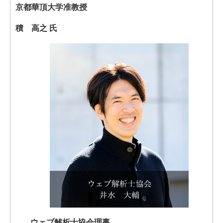
京都華頂大学准教授
積 高之 氏
ウェブ解析士協会理事